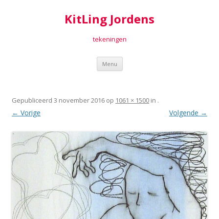
KitLing Jordens
tekeningen
Spring
Menu
naar
inhoud
Gepubliceerd
3 november 2016
op
1061 × 1500
in
.
← Vorige
Volgende →