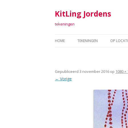
KitLing Jordens
tekeningen
HOME
TEKENINGEN
OP LOCATI
TEKENINGEN 2011-2016
FORT SAB
TEKENINGEN 2006-2010
TEKENEN 
Gepubliceerd
3 november 2016
op
1080 × 
TEKENINGEN 2001-2005
ARGUME
← Vorige
TEKENINGEN 1998 – 2000
TEXTIEL
RAAF
ARTOLL