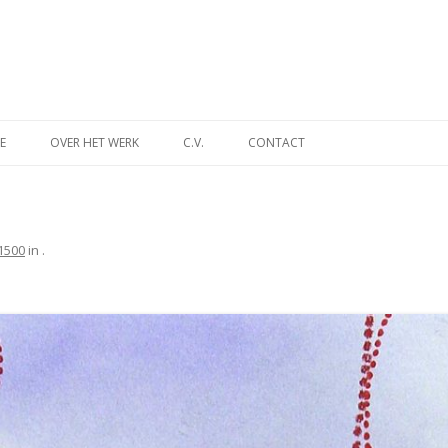
Spring
naar
E
OVER HET WERK
C.V.
CONTACT
inhoud
INA
DES TIJDS
1500
in
.
NT
MUSEUM