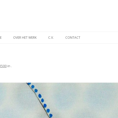
Spring
naar
E
OVER HET WERK
C.V.
CONTACT
inhoud
INA
DES TIJDS
1500
in
.
NT
MUSEUM