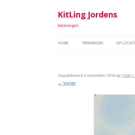
KitLing Jordens
tekeningen
HOME
TEKENINGEN
OP LOCATI
TEKENINGEN 2011-2016
FORT SAB
TEKENINGEN 2006-2010
TEKENEN 
Gepubliceerd
3 november 2016
op
1126 × 
TEKENINGEN 2001-2005
ARGUME
← Vorige
TEKENINGEN 1998 – 2000
TEXTIEL
RAAF
ARTOLL