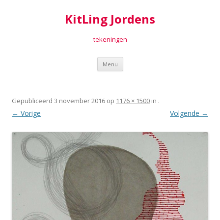
KitLing Jordens
tekeningen
Spring
Menu
naar
inhoud
Gepubliceerd
3 november 2016
op
1176 × 1500
in
.
← Vorige
Volgende →