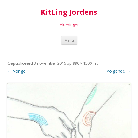
KitLing Jordens
tekeningen
Spring
Menu
naar
inhoud
Gepubliceerd
3 november 2016
op
990 × 1500
in
.
← Vorige
Volgende →