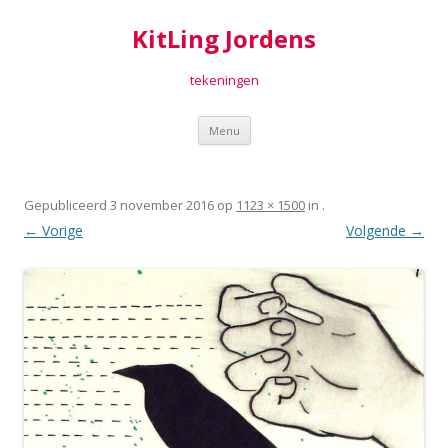
KitLing Jordens
tekeningen
Spring
Menu
naar
inhoud
Gepubliceerd
3 november 2016
op
1123 × 1500
in
.
← Vorige
Volgende →