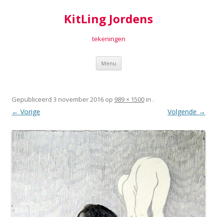
KitLing Jordens
tekeningen
Spring
Menu
naar
inhoud
Gepubliceerd
3 november 2016
op
989 × 1500
in
.
← Vorige
Volgende →