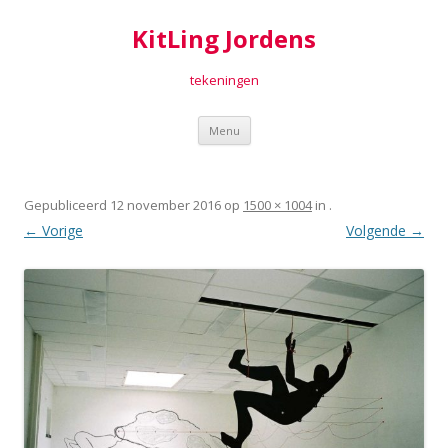
KitLing Jordens
tekeningen
Spring
Menu
naar
inhoud
Gepubliceerd
12 november 2016
op
1500 × 1004
in
.
← Vorige
Volgende →