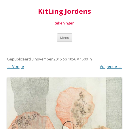
KitLing Jordens
tekeningen
Spring
Menu
naar
inhoud
Gepubliceerd
3 november 2016
op
1056 × 1500
in
.
← Vorige
Volgende →