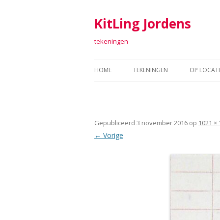
KitLing Jordens
tekeningen
HOME
TEKENINGEN
OP LOCATI
TEKENINGEN 2011-2016
FORT SAB
TEKENINGEN 2006-2010
TEKENEN 
Gepubliceerd
3 november 2016
op
1021 × 
TEKENINGEN 2001-2005
ARGUME
← Vorige
TEKENINGEN 1998 – 2000
TEXTIEL
RAAF
ARTOLL