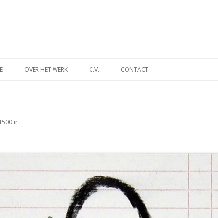
Spring
naar
E
OVER HET WERK
C.V.
CONTACT
inhoud
INA
DES TIJDS
1500
in
.
NT
MUSEUM