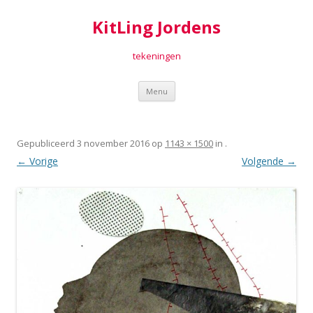
KitLing Jordens
tekeningen
Spring
Menu
naar
inhoud
Gepubliceerd
3 november 2016
op
1143 × 1500
in
.
← Vorige
Volgende →