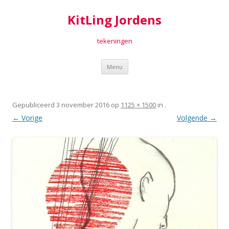
KitLing Jordens
tekeningen
Spring
Menu
naar
inhoud
Gepubliceerd
3 november 2016
op
1125 × 1500
in
.
← Vorige
Volgende →