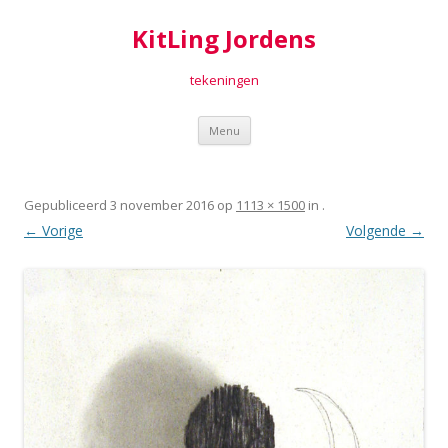
KitLing Jordens
tekeningen
Spring
Menu
naar
inhoud
Gepubliceerd
3 november 2016
op
1113 × 1500
in
.
← Vorige
Volgende →