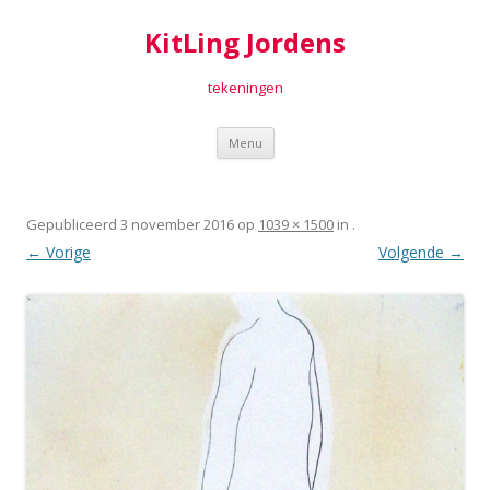
KitLing Jordens
tekeningen
Spring
Menu
naar
inhoud
Gepubliceerd
3 november 2016
op
1039 × 1500
in
.
← Vorige
Volgende →