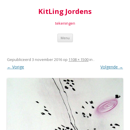
KitLing Jordens
tekeningen
Spring
Menu
naar
inhoud
Gepubliceerd
3 november 2016
op
1108 × 1500
in
.
← Vorige
Volgende →