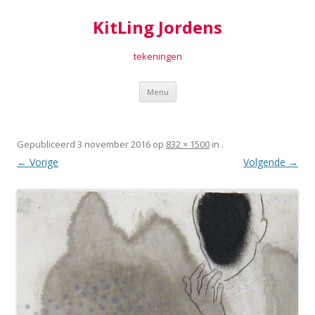
KitLing Jordens
tekeningen
Spring
Menu
naar
inhoud
Gepubliceerd
3 november 2016
op
832 × 1500
in
.
← Vorige
Volgende →