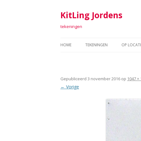
KitLing Jordens
tekeningen
HOME
TEKENINGEN
OP LOCATI
TEKENINGEN 2011-2016
FORT SAB
TEKENINGEN 2006-2010
TEKENEN 
Gepubliceerd
3 november 2016
op
1047 × 
TEKENINGEN 2001-2005
ARGUME
← Vorige
TEKENINGEN 1998 – 2000
TEXTIEL
RAAF
ARTOLL