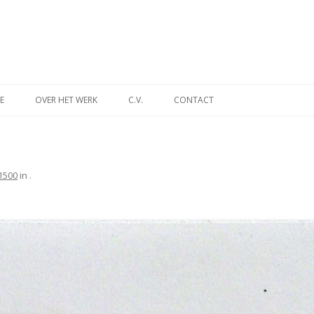
Spring
naar
E
OVER HET WERK
C.V.
CONTACT
inhoud
INA
DES TIJDS
1500
in
.
NT
MUSEUM