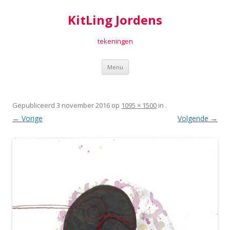
KitLing Jordens
tekeningen
Spring
Menu
naar
inhoud
Gepubliceerd
3 november 2016
op
1095 × 1500
in
.
← Vorige
Volgende →