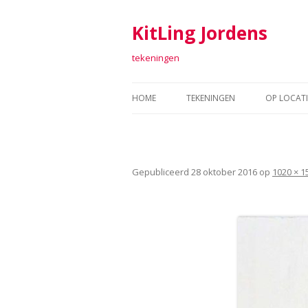
KitLing Jordens
tekeningen
HOME
TEKENINGEN
OP LOCATI
TEKENINGEN 2011-2016
FORT SAB
TEKENINGEN 2006-2010
TEKENEN 
Gepubliceerd
28 oktober 2016
op
1020 × 1
TEKENINGEN 2001-2005
ARGUME
TEKENINGEN 1998 – 2000
TEXTIEL
RAAF
ARTOLL