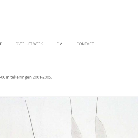
Spring
naar
E
OVER HET WERK
C.V.
CONTACT
inhoud
INA
DES TIJDS
500
in
tekeningen 2001-2005
.
NT
MUSEUM