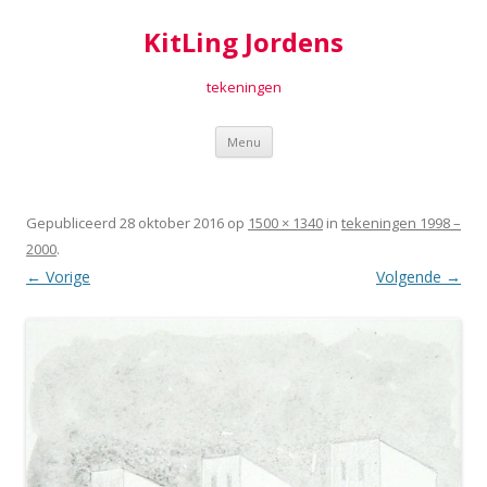
KitLing Jordens
tekeningen
Spring
Menu
naar
inhoud
Gepubliceerd
28 oktober 2016
op
1500 × 1340
in
tekeningen 1998 –
2000
.
← Vorige
Volgende →