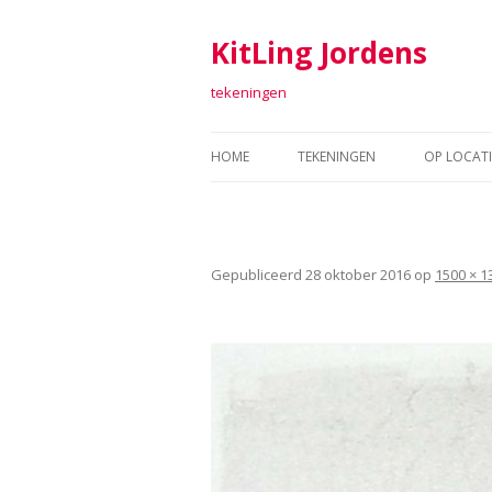
KitLing Jordens
tekeningen
HOME
TEKENINGEN
OP LOCATI
TEKENINGEN 2011-2016
FORT SAB
TEKENINGEN 2006-2010
TEKENEN 
Gepubliceerd
28 oktober 2016
op
1500 × 1
TEKENINGEN 2001-2005
ARGUME
TEKENINGEN 1998 – 2000
TEXTIEL
RAAF
ARTOLL