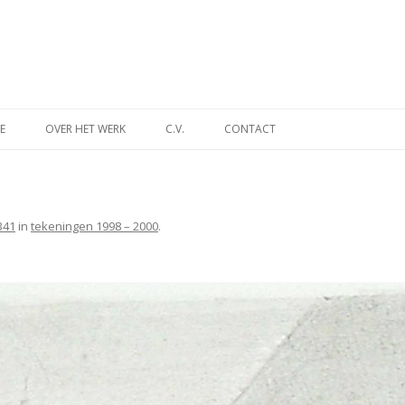
Spring
naar
E
OVER HET WERK
C.V.
CONTACT
inhoud
INA
DES TIJDS
341
in
tekeningen 1998 – 2000
.
NT
MUSEUM