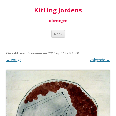
KitLing Jordens
tekeningen
Spring
Menu
naar
inhoud
Gepubliceerd
3 november 2016
op
1122 × 1500
in
.
← Vorige
Volgende →