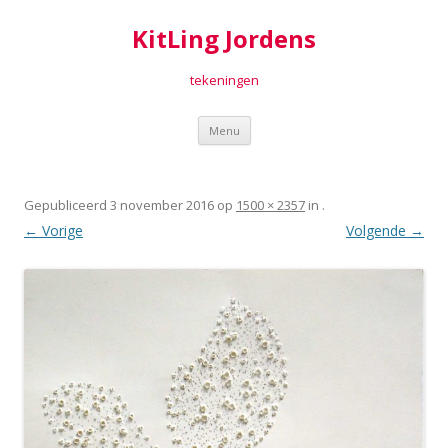
KitLing Jordens
tekeningen
Spring
Menu
naar
inhoud
Gepubliceerd
3 november 2016
op
1500 × 2357
in
.
← Vorige
Volgende →