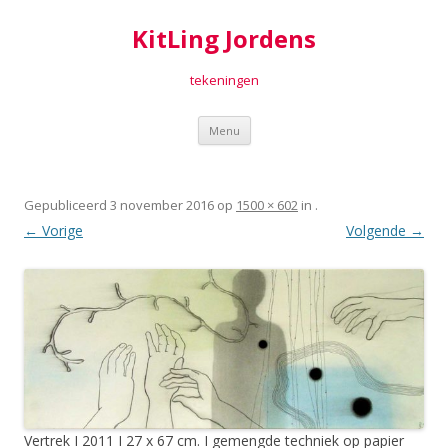
KitLing Jordens
tekeningen
Spring
Menu
naar
inhoud
Gepubliceerd
3 november 2016
op
1500 × 602
in
.
← Vorige
Volgende →
Vertrek I 2011 I 27 x 67 cm. I gemengde techniek op papier