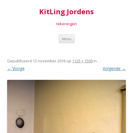
KitLing Jordens
tekeningen
Spring
Menu
naar
inhoud
Gepubliceerd
12 november 2016
op
1125 × 1500
in
.
← Vorige
Volgende →