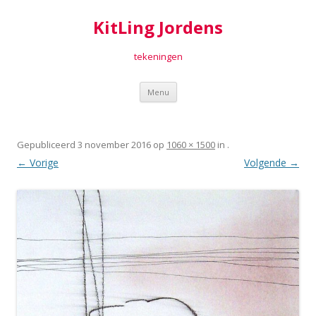
KitLing Jordens
tekeningen
Spring
Menu
naar
inhoud
Gepubliceerd
3 november 2016
op
1060 × 1500
in
.
← Vorige
Volgende →