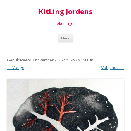
KitLing Jordens
tekeningen
Spring
Menu
naar
inhoud
Gepubliceerd
3 november 2016
op
1493 × 1500
in
.
← Vorige
Volgende →