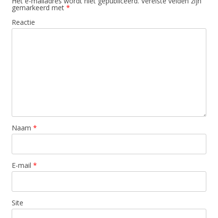
Het e-mailadres wordt niet gepubliceerd.
Vereiste velden zijn
gemarkeerd met
*
Reactie
Naam
*
E-mail
*
Site