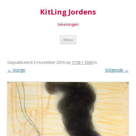
KitLing Jordens
tekeningen
Spring
Menu
naar
inhoud
Gepubliceerd
3 november 2016
op
1118 × 1500
in
.
← Vorige
Volgende →