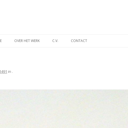
Spring
naar
E
OVER HET WERK
C.V.
CONTACT
inhoud
INA
DES TIJDS
1491
in
.
NT
MUSEUM