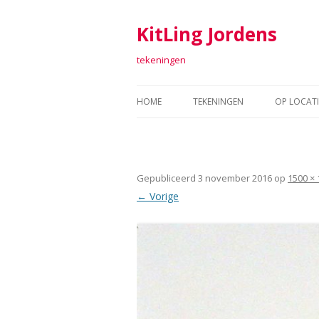
KitLing Jordens
tekeningen
HOME
TEKENINGEN
OP LOCATI
TEKENINGEN 2011-2016
FORT SAB
TEKENINGEN 2006-2010
TEKENEN 
Gepubliceerd
3 november 2016
op
1500 × 
TEKENINGEN 2001-2005
ARGUME
← Vorige
TEKENINGEN 1998 – 2000
TEXTIEL
RAAF
ARTOLL