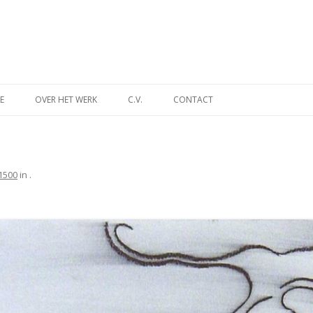
Spring
naar
E
OVER HET WERK
C.V.
CONTACT
inhoud
INA
DES TIJDS
1500
in
.
NT
MUSEUM