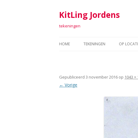
KitLing Jordens
tekeningen
HOME
TEKENINGEN
OP LOCATI
TEKENINGEN 2011-2016
FORT SAB
TEKENINGEN 2006-2010
TEKENEN 
Gepubliceerd
3 november 2016
op
1043 × 
TEKENINGEN 2001-2005
ARGUME
← Vorige
TEKENINGEN 1998 – 2000
TEXTIEL
RAAF
ARTOLL