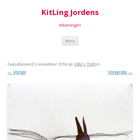
KitLing Jordens
tekeningen
Spring
Menu
naar
inhoud
Gepubliceerd
3 november 2016
op
1062 × 1500
in
.
← Vorige
Volgende →