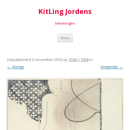
KitLing Jordens
tekeningen
Spring
Menu
naar
inhoud
Gepubliceerd
3 november 2016
op
1500 × 1028
in
.
← Vorige
Volgende →