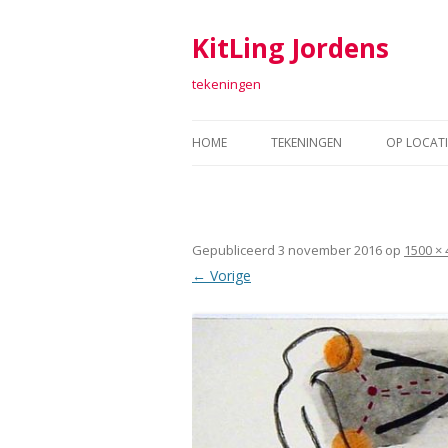
KitLing Jordens
tekeningen
HOME
TEKENINGEN
OP LOCATI
TEKENINGEN 2011-2016
FORT SAB
TEKENINGEN 2006-2010
TEKENEN 
Gepubliceerd
3 november 2016
op
1500 × 
TEKENINGEN 2001-2005
ARGUME
← Vorige
TEKENINGEN 1998 – 2000
TEXTIEL
RAAF
ARTOLL