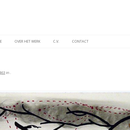
Spring
naar
E
OVER HET WERK
C.V.
CONTACT
inhoud
INA
DES TIJDS
463
in
.
NT
MUSEUM