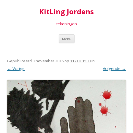
KitLing Jordens
tekeningen
Spring
Menu
naar
inhoud
Gepubliceerd
3 november 2016
op
1171 × 1500
in
.
← Vorige
Volgende →