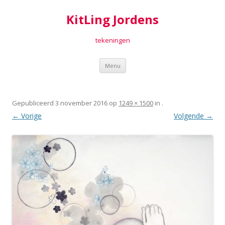
KitLing Jordens
tekeningen
Spring
Menu
naar
inhoud
Gepubliceerd
3 november 2016
op
1249 × 1500
in
.
← Vorige
Volgende →