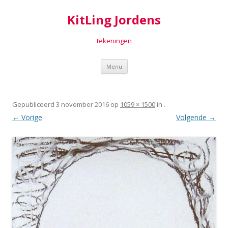
KitLing Jordens
tekeningen
Spring
Menu
naar
inhoud
Gepubliceerd
3 november 2016
op
1059 × 1500
in
.
← Vorige
Volgende →