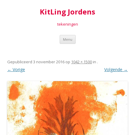
KitLing Jordens
tekeningen
Spring
Menu
naar
inhoud
Gepubliceerd
3 november 2016
op
1042 × 1500
in
.
← Vorige
Volgende →