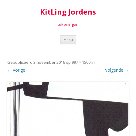
KitLing Jordens
tekeningen
Spring
Menu
naar
inhoud
Gepubliceerd
3 november 2016
op
997 × 1500
in
.
← Vorige
Volgende →