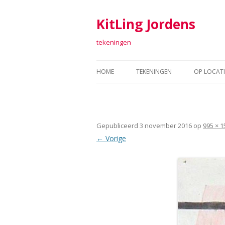
KitLing Jordens
tekeningen
HOME
TEKENINGEN
OP LOCATI
TEKENINGEN 2011-2016
FORT SAB
TEKENINGEN 2006-2010
TEKENEN 
Gepubliceerd
3 november 2016
op
995 × 1
TEKENINGEN 2001-2005
ARGUME
← Vorige
TEKENINGEN 1998 – 2000
TEXTIEL
RAAF
ARTOLL