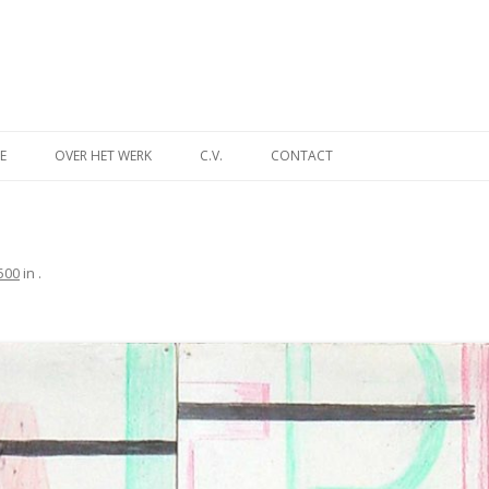
Spring
naar
E
OVER HET WERK
C.V.
CONTACT
inhoud
INA
DES TIJDS
500
in
.
NT
MUSEUM