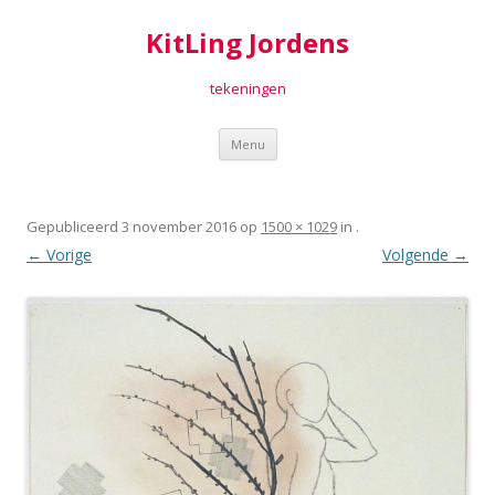
KitLing Jordens
tekeningen
Spring
Menu
naar
inhoud
Gepubliceerd
3 november 2016
op
1500 × 1029
in
.
← Vorige
Volgende →