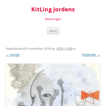
KitLing Jordens
tekeningen
Spring
Menu
naar
inhoud
Gepubliceerd
3 november 2016
op
1078 × 1500
in
.
← Vorige
Volgende →